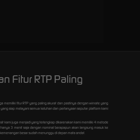
n Fitur RTP Paling
a memiliki fitur RTP yang paling akurat dan pastinya dengan winrate yang
ice yang siap melayani semua keluhan dan pertanyaan seputar platform kami
it kami juga menjadi yang terlengkap dikarenakan kami memiliki 4 metode
epat hanya 3 menit saja dengan nominal berapapun akan langsung masuk ke
kami, kemenangan besar sudah menunggu di depan mata anda!.