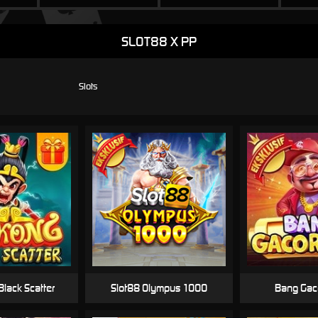
SLOT88 X PP
Slots
lack Scatter
Slot88 Olympus 1000
Bang Gac