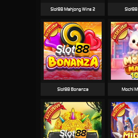
Slot88 Mahjong Wins 2
Slot88
Slot88 Bonanza
Mochi M