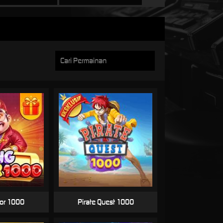
IDR
1,248,560.00
Gates of Olympus 1000
i***i
IDR
963,480.00
Gates of Olympus Super Scatter
bermud****9
IDR
936,550.00
Gates of Olympus 1000
and****8
IDR
812,600.00
Mahjong Wins 3 – Black Scatter
kingb****4
IDR
783,300.00
Gates of Olympus 1000
gwilh****1
IDR
649,840.00
Fury of Anubis
or 1000
Pirate Quest 1000
k****8
IDR
603,960.00