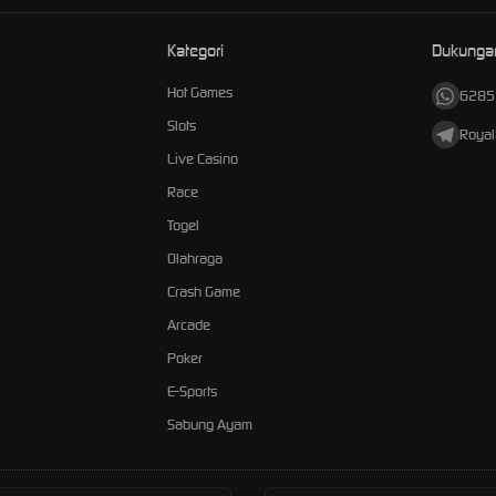
Kategori
Dukunga
Hot Games
6285
Slots
Royal
Live Casino
Race
Togel
Olahraga
Crash Game
Arcade
Poker
E-Sports
Sabung Ayam