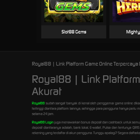
Slot88 Gems
Mighty
Royal88 | Link Platform Game Online Terpercaya 
Royal88 | Link Platfor
Akurat
Royal88
sudah sangat banyak di kenal oleh penggemar game online dikare
tertinggi diantara platform lainnya, sehingga para pengguna hanya perlu 
selama 24 jam.
Royal88 Login
juga menawarkan bonus deposit dan cashback untuk semua m
deposit diantaranya adalah, bank lokal, E-wallet, Pulsa dan tentunya Q
rekening yang terdaftar di akun pengguna. Tunggu apalagi? Segera daftark