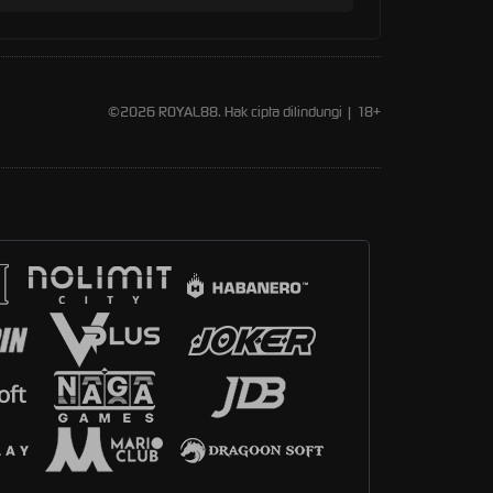
©2026 ROYAL88. Hak cipta dilindungi | 18+