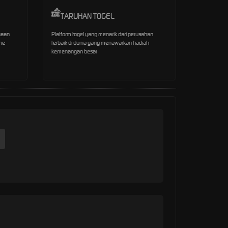
TARUHAN TOGEL
haan
Platform togel yang menarik dari perusahan
ame
terbaik di dunia yang menawarkan hadiah
kemenangan besar