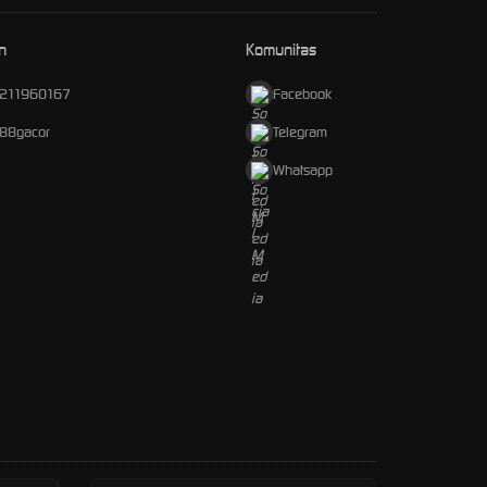
n
Komunitas
211960167
Facebook
88gacor
Telegram
Whatsapp