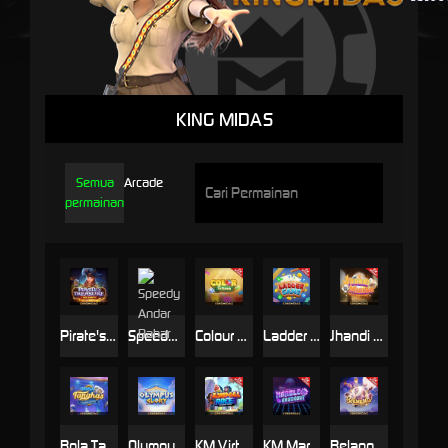
KING MIDAS
Semua
Arcade
permainan
Pirate's Tresure
Speedy Andar Bahar
Colour Game
Ladder Game
Jhandi Munda
Bola Tangkas
Olympus Glory
KM Virtual Animal Race
KM Marble Knockout
Belangkai 2