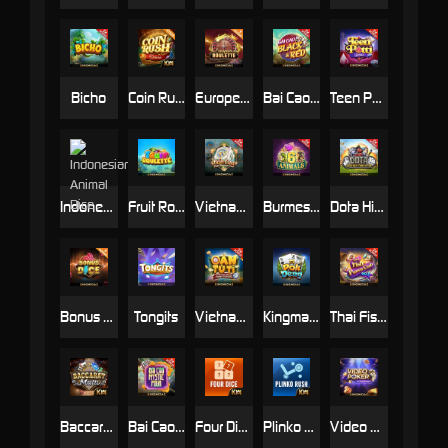
Bicho
Coin Rush Deluxe
European Roulette
Bai Cao Black & Red
Teen Patti Versus
Indonesian Animal Dice
Fruit Roulette
Vietnam Fish Prawn Crab
Burmese 6 Animals
Dota Hi-Lo
Bonus Dice
Tongits
Vietnam Rock Paper Scissors
Kingmaker Pok Deng
Thai Fish Prawn Crab GO!
Baccarat: Multi
Bai Cao Mystic Four
Four Dice
Plinko Rush
Video Poker