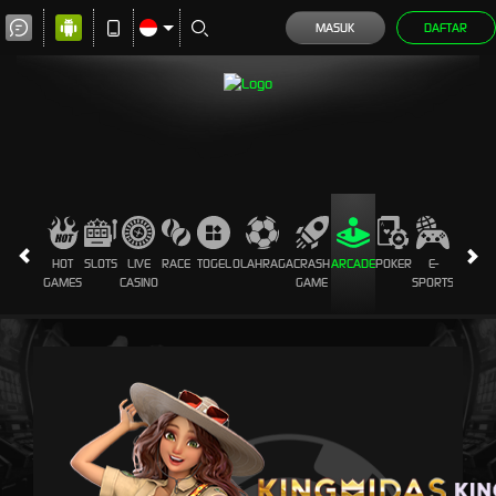
MASUK
DAFTAR
HOT
SLOTS
LIVE
RACE
TOGEL
OLAHRAGA
CRASH
ARCADE
POKER
E-
SABUN
GAMES
CASINO
GAME
SPORTS
AYAM