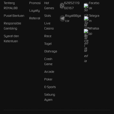
Tentang
Promosi
Hot
62852119
Facebo
ROYAL88
Games
60167
ok
Loyalty
Pusat Bantuan
Slots
Royal88ga
Telegra
Referral
cor
m
Responsible
Live
Gambling
Casino
Whatsa
pp
Syarat dan
Race
Ketentuan
Togel
Olahraga
Crash
Game
Arcade
Poker
E-Sports
Sabung
Ayam