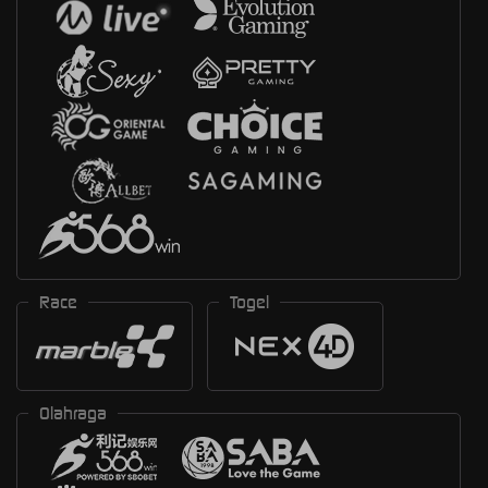
Race
Togel
Olahraga