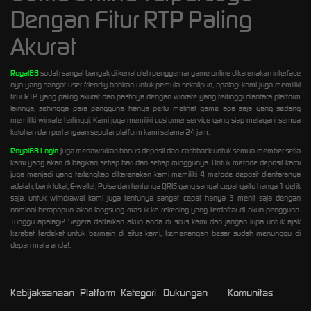
Dengan Fitur RTP Paling
Akurat
Royal88
sudah sangat banyak di kenal oleh penggemar game online dikarenakan interface
nya yang sangat user friendly bahkan untuk pemula sekalipun, apalagi kami juga memiliki
fitur RTP yang paling akurat dan pastinya dengan winrate yang tertinggi diantara platform
lainnya, sehingga para pengguna hanya perlu melihat game apa saja yang sedang
memiliki winrate tertinggi. Kami juga memiliki customer service yang siap melayani semua
keluhan dan pertanyaan seputar platform kami selama 24 jam.
Royal88 Login
juga menawarkan bonus deposit dan cashback untuk semua member setia
kami yang akan di bagikan setiap hari dan setiap minggunya. Untuk metode deposit kami
juga menjadi yang terlengkap dikarenakan kami memiliki 4 metode deposit diantaranya
adalah, bank lokal, E-wallet, Pulsa dan tentunya QRIS yang sangat cepat yaitu hanya 1 detik
saja, untuk withdrawal kami juga tentunya sangat cepat hanya 3 menit saja dengan
nominal berapapun akan langsung masuk ke rekening yang terdaftar di akun pengguna.
Tunggu apalagi? Segera daftarkan akun anda di situs kami dan jangan lupa untuk ajak
kerabat terdekat untuk bermain di situs kami, kemenangan besar sudah menunggu di
depan mata anda!.
Kebijaksanaan
Platform
Kategori
Dukungan
Komunitas