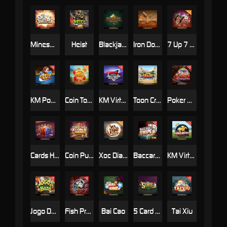
Minesweeper
Heist
Blackjack
Iron Dome
7 Up 7 Down
KM Power Ball
Coin Toss
KM Virtual Greyhound Racing
Toon Crash
Poker Roulette
Cards Hi Lo
Coin Pusher
Xoc Dia Lightning
Baccarat: Swipe
KM Virtual Horse Racing
Jogo De Bozo
Fish Prawn Crab 2
Bai Cao
5 Card Poker
Tai Xiu