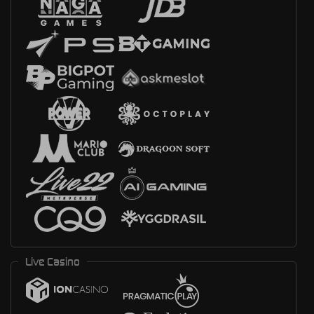
Live Casino