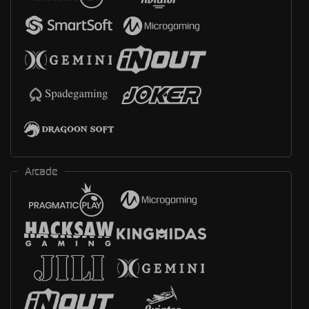
Arcade